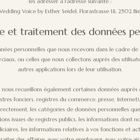
les adresser à l'adresse suivante :
edding Voice by Esther Seidel, Florastrasse 18, 2502 Bie
te et traitement des données pe
nnées personnelles que nous recevons dans le cadre de
ciaux, ou celles que nous collectons auprès des utilisate
autres applications lors de leur utilisation.
, nous recueillons également certaines données auprès d
stres fonciers, registres du commerce, presse, Internet), 
rectement, les catégories de données personnelles que 
s issues de registres publics, les informations dont n
ciaires, les informations relatives à vos fonctions et act
 traiter des affaires avec votre employeur avec votre ai