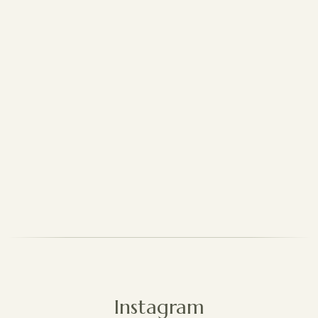
exactement ce que ressentent nos couples.
Nous sommes impatients de poursuivre ce
chemin avec vous, avec nos chanteuses et
musiciens, nos officiantes et officiants, et
toutes les personnes qui accompagnent notre
aventure.
Instagram